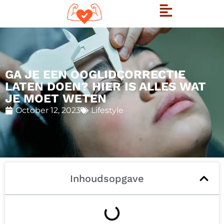
GA JE EEN OOGLIDCORRECTIE
LATEN DOEN? HIER IS ALLES WAT
JE MOET WETEN
October 12, 2023
Lifestyle
Inhoudsopgave