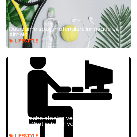
Duurzame sportmaterialen: innovatie uit
Almelo
LIFESTYLE
Dynamische stoelen versus traditionele
stoelen: Wat is beter voor je gezondheid?
Geplaatst
LIFESTYLE