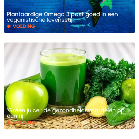
Plantaardige Omega 3 past goed in een
veganistische levensstijl
VOEDING
‘Green juice’: de gezondheidsvoordelen op
een rij
VOEDING