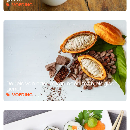
VOEDING
De reis van cacao: van boon tot biologisch
genot
VOEDING