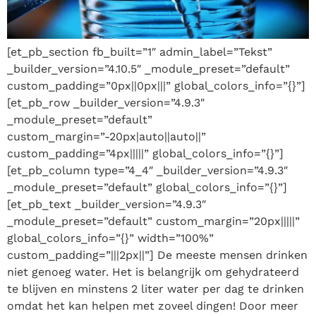
[et_pb_section fb_built=”1″ admin_label=”Tekst”
_builder_version=”4.10.5″ _module_preset=”default”
custom_padding=”0px||0px|||” global_colors_info=”{}”]
[et_pb_row _builder_version=”4.9.3″
_module_preset=”default”
custom_margin=”-20px|auto||auto||”
custom_padding=”4px|||||” global_colors_info=”{}”]
[et_pb_column type=”4_4″ _builder_version=”4.9.3″
_module_preset=”default” global_colors_info=”{}”]
[et_pb_text _builder_version=”4.9.3″
_module_preset=”default” custom_margin=”20px|||||”
global_colors_info=”{}” width=”100%”
custom_padding=”|||2px||”] De meeste mensen drinken
niet genoeg water. Het is belangrijk om gehydrateerd
te blijven en minstens 2 liter water per dag te drinken
omdat het kan helpen met zoveel dingen! Door meer